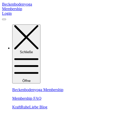
Zum
Beckenbodenyoga
Inhalt
Membership
springen
Login
Schließe
Öffne
Beckenbodenyoga Membership
Membership FAQ
KraftRuheLiebe Blog