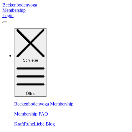
Zum
Beckenbodenyoga
Inhalt
Membership
springen
Login
Schließe
Öffne
Beckenbodenyoga Membership
Membership FAQ
KraftRuheLiebe Blog