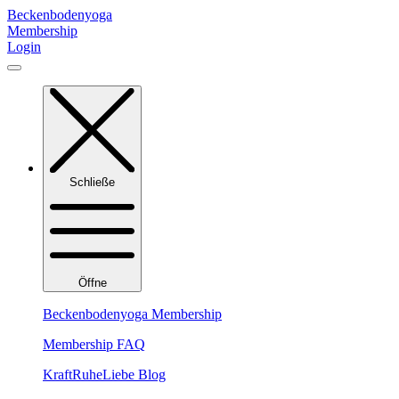
Zum
Beckenbodenyoga
Inhalt
Membership
springen
Login
Schließe
Öffne
Beckenbodenyoga Membership
Membership FAQ
KraftRuheLiebe Blog