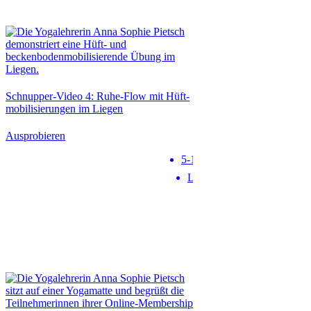
Schnupper-Video 4: Ruhe-Flow mit Hüft­
mobi­li­sie­rungen im Liegen
Ausprobieren
5-10 min
Level 1